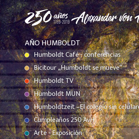
AÑO HUMBOLDT
Humboldt Café - conferencias
Bicitour „Humboldt se mueve“
Humboldt TV
Humboldt MUN
Humboldtzeit –El colegio sin celular
Cumpleaños 250 AvH
Arte - Exposición