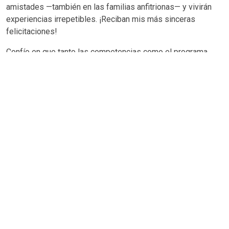
amistades —también en las familias anfitrionas— y vivirán
experiencias irrepetibles. ¡Reciban mis más sinceras
felicitaciones!
Confío en que tanto las competencias como el programa
cultural brinden a todos gran satisfacción, y que esta
convivencia contribuya a estrechar los lazos de amistad
entre nuestros colegios y nuestros países.
Con este espíritu, deseo a los Juegos Humboldt 2025 el
mayor de los éxitos, competiciones marcadas por la justicia
y el respeto mutuo, y que para todos se conviertan en una
experiencia inolvidable.
Gudrun Horst de Cuestas
Directora General