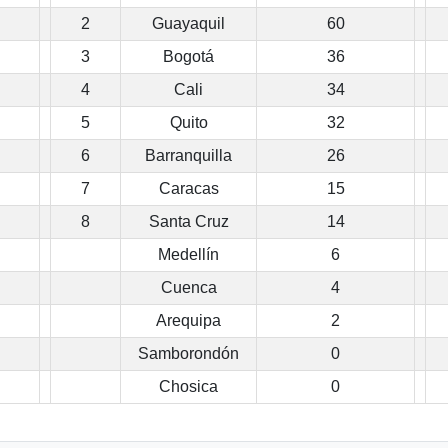
2
Guayaquil
60
3
Bogotá
36
4
Cali
34
5
Quito
32
6
Barranquilla
26
7
Caracas
15
8
Santa Cruz
14
Medellín
6
Cuenca
4
Arequipa
2
Samborondón
0
Chosica
0