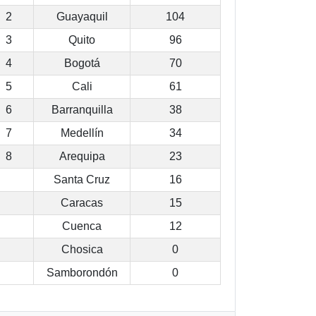
2
Guayaquil
104
3
Quito
96
4
Bogotá
70
5
Cali
61
6
Barranquilla
38
7
Medellín
34
8
Arequipa
23
Santa Cruz
16
Caracas
15
Cuenca
12
Chosica
0
Samborondón
0