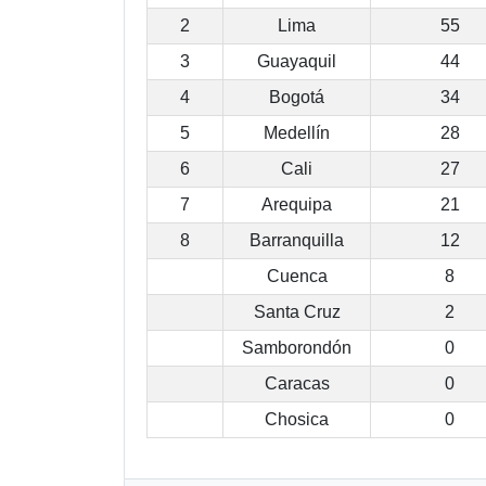
2
Lima
55
3
Guayaquil
44
4
Bogotá
34
5
Medellín
28
6
Cali
27
7
Arequipa
21
8
Barranquilla
12
Cuenca
8
Santa Cruz
2
Samborondón
0
Caracas
0
Chosica
0