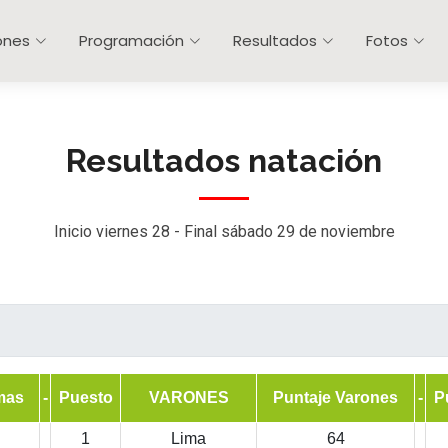
ones
Programación
Resultados
Fotos
Resultados natación
Inicio viernes 28 - Final sábado 29 de noviembre
mas
-
Puesto
VARONES
Puntaje Varones
-
P
1
Lima
64