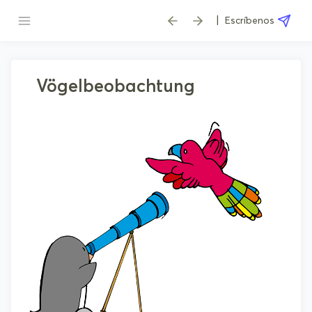
|
Escríbenos
Vögelbeobachtung