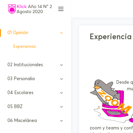
01
Opinión
Experiencia
Experiencia
02
Institucionales
03
Personalia
Desde qu
mu
04
Escolares
05
BBZ
06
Miscelánea
zoom y teams y confi