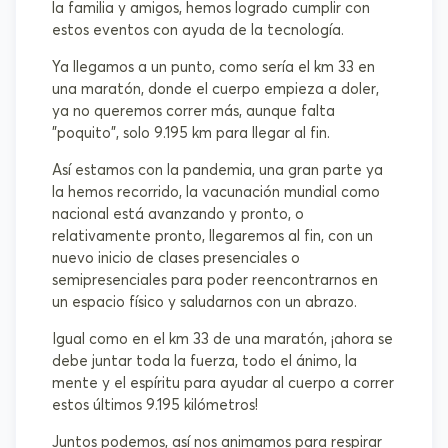
la familia y amigos, hemos logrado cumplir con
estos eventos con ayuda de la tecnología.
Ya llegamos a un punto, como sería el km 33 en
una maratón, donde el cuerpo empieza a doler,
ya no queremos correr más, aunque falta
"poquito", solo 9.195 km para llegar al fin.
Así estamos con la pandemia, una gran parte ya
la hemos recorrido, la vacunación mundial como
nacional está avanzando y pronto, o
relativamente pronto, llegaremos al fin, con un
nuevo inicio de clases presenciales o
semipresenciales para poder reencontrarnos en
un espacio físico y saludarnos con un abrazo.
Igual como en el km 33 de una maratón, ¡ahora se
debe juntar toda la fuerza, todo el ánimo, la
mente y el espíritu para ayudar al cuerpo a correr
estos últimos 9.195 kilómetros!
Juntos podemos, así nos animamos para respirar